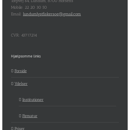
Torpvej 64, Lundum, 8700 Horsens
Mobile: 22 20 30 50
Email:
lundumlystfiskersoe@gmail.com
CVR: 43717214
Hjælpsomme links
Forside
Ydelser
Institutioner
Firmatur
Priser