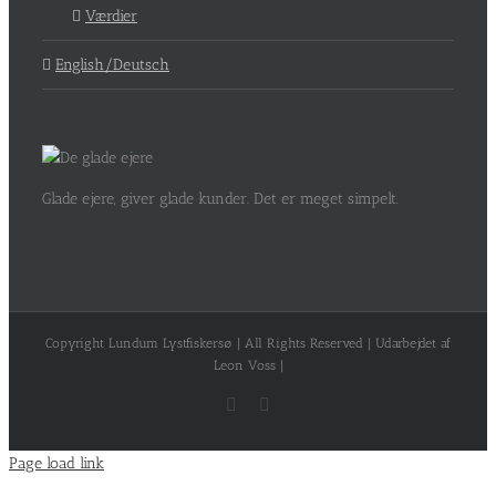
Værdier
English/Deutsch
Glade ejere, giver glade kunder. Det er meget simpelt.
Copyright Lundum Lystfiskersø | All Rights Reserved | Udarbejdet af
Leon Voss |
Facebook
Instagram
Page load link