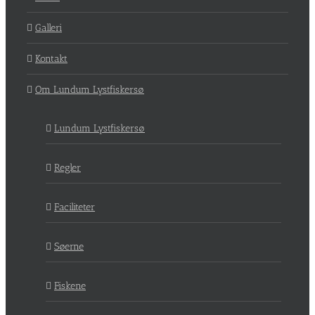
Galleri
Kontakt
Om Lundum Lystfiskersø
Lundum Lystfiskersø
Regler
Faciliteter
Søerne
Fiskene