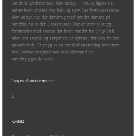
Lundum Lystfiskersøer blev anlagt i 1998, og ligger i et
naturskønt område ved bæk og skov. Før lystfiskersøerne
blev anlagt, var der dambrug med mindre damme på
området, nu er der 3 større søer. Der er lavet et stryg i
forbindelse med søerne, det fører vandet fra Urup Bæk
uden om søerne, og sørger for at dyrene i bækken frit kan
passere forbi. Et stryg er en vandløbsstrækning med stort
fald. Søerne forsynes med rent kildevand fra
omkringliggende kilder.
Følg os på sociale medier
Kontakt