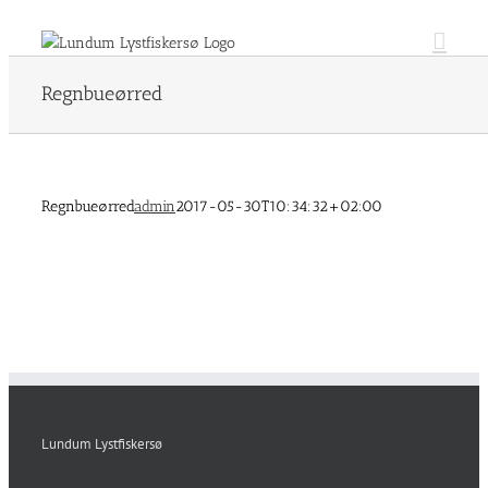
Skip
to
content
Regnbueørred
Regnbueørred
admin
2017-05-30T10:34:32+02:00
Lundum Lystfiskersø