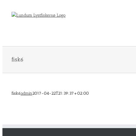
Skip
to
content
fisk6
fisk6
admin
2017-04-22T21:39:37+02:00