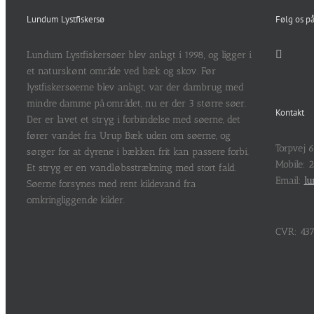
Lundum Lystfiskersø
Følg os p
Lundum Lystfiskersøer blev anlagt i 1998, og ligger i
et naturskønt område ved bæk og skov. Før
lystfiskersøerne blev anlagt, var der dambrug med
mindre damme på området, nu er der 3 større søer.
Kontakt
Der er lavet et stryg i forbindelse med søerne, det
fører vandet fra Urup Bæk uden om søerne, og
Torpvej 
sørger for at dyrene i bækken frit kan passere forbi.
Mobile: 
Et stryg er en vandløbsstrækning med stort fald.
Email:
lu
Søerne forsynes med rent kildevand fra
omkringliggende kilder.
CVR: 437