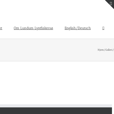
kt
Om Lundum Lystfiskersø
English/Deutsch
Hjem
/
Galleri
/