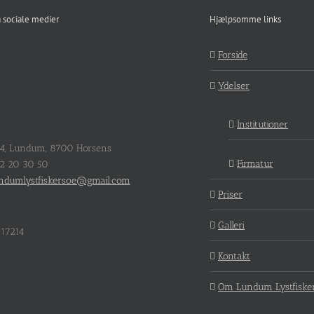
å sociale medier
Hjælpsomme links
Forside
Ydelser
Institutioner
64, Lundum, 8700 Horsens
Firmatur
22 20 30 50
ndumlystfiskersoe@gmail.com
Priser
Galleri
17214
Kontakt
Om Lundum Lystfiske