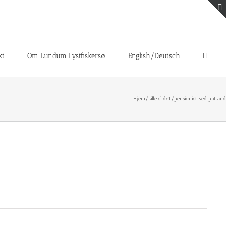
kt
Om Lundum Lystfiskersø
English/Deutsch
Hjem
/
Lille slide1
/
pensionist ved put and