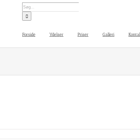
Søg
efter:
Forside
Ydelser
Priser
Galleri
Konta