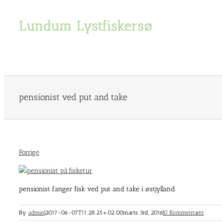
Skip
to
content
pensionist ved put and take
Forrige
pensionist fanger fisk ved put and take i østjylland
By
admin
|
2017-06-07T11:28:25+02:00
marts 3rd, 2016
|
0 Kommentarer