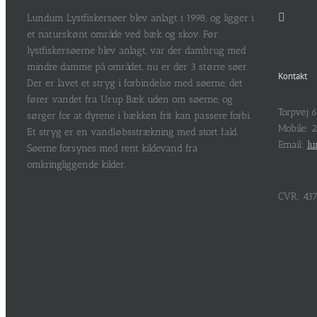
Lundum Lystfiskersøer blev anlagt i 1998, og ligger i
et naturskønt område ved bæk og skov. Før
lystfiskersøerne blev anlagt, var der dambrug med
mindre damme på området, nu er der 3 større søer.
Kontakt
Der er lavet et stryg i forbindelse med søerne, det
fører vandet fra Urup Bæk uden om søerne, og
Torpvej 
sørger for at dyrene i bækken frit kan passere forbi.
Mobile: 
Et stryg er en vandløbsstrækning med stort fald.
Email:
lu
Søerne forsynes med rent kildevand fra
omkringliggende kilder.
CVR: 437