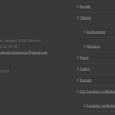
Forside
Ydelser
Institutioner
64, Lundum, 8700 Horsens
Firmatur
22 20 30 50
ndumlystfiskersoe@gmail.com
Priser
Galleri
17214
Kontakt
Om Lundum Lystfiske
Lundum Lystfiske