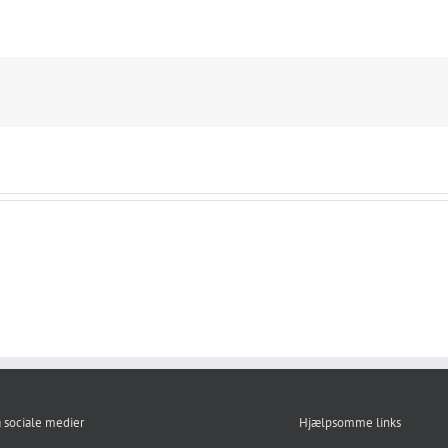
å sociale medier
Hjælpsomme links