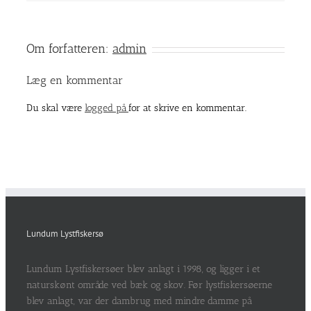
Om forfatteren:
admin
Læg en kommentar
Du skal være
logged på
for at skrive en kommentar.
Lundum Lystfiskersø
Lundum Lystfiskersøer blev anlagt i 1998, og ligger i et
naturskønt område ved bæk og skov. Før lystfiskersøerne
blev anlagt, var der dambrug med mindre damme på