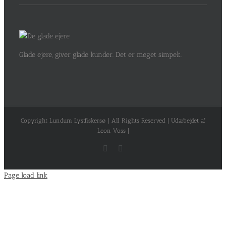
Glade ejere, giver glade kunder. Det er meget simpelt.
Copyright Lundum Lystfiskersø | All Rights Reserved | Udarbejdet af
Leon Voss |
Facebook
Instagram
Page load link