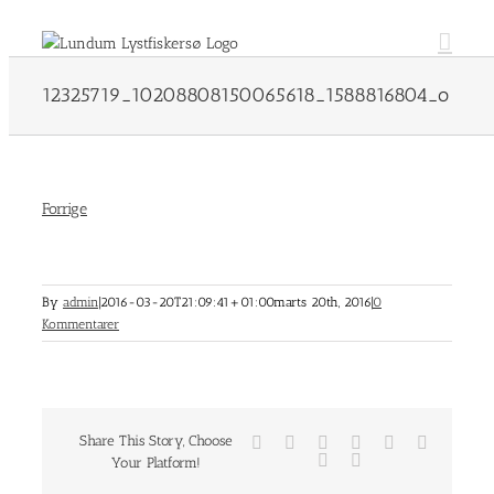
Skip
to
content
12325719_10208808150065618_1588816804_o
Forrige
By
admin
|
2016-03-20T21:09:41+01:00
marts 20th, 2016
|
0
Kommentarer
Share This Story, Choose
Facebook
Twitter
Reddit
LinkedIn
Tumblr
Pinterest
Vk
E-
Your Platform!
mail