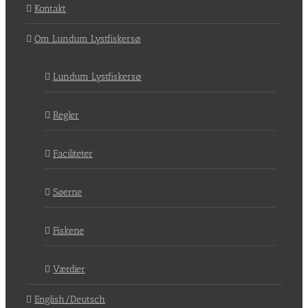
Kontakt
Om Lundum Lystfiskersø
Lundum Lystfiskersø
Regler
Faciliteter
Søerne
Fiskene
Værdier
English/Deutsch