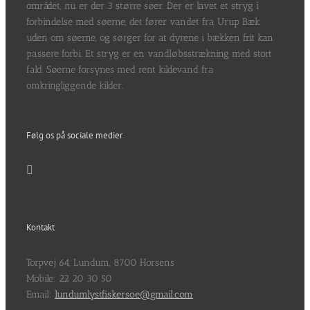
området, nu er der 3 større søer. Der er lavet et stryg i
forbindelse med søerne, det fører vandet fra Urup Bæk
uden om søerne, og sørger for at dyrene i bækken frit kan
passere forbi. Et stryg er en vandløbsstrækning med stort
fald. Søerne forsynes med rent kildevand fra
omkringliggende kilder.
Følg os på sociale medier
Kontakt
Torpvej 64, Lundum, 8700 Horsens
Mobile: 22 20 30 50
Email:
lundumlystfiskersoe@gmail.com