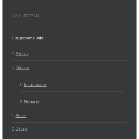
CVR: 43717214
Hjælpsomme links
Forside
Ydelser
Institutioner
Firmatur
Priser
Galleri