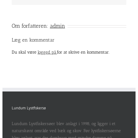
Om forfatteren:
admin
Læg en kommentar
Du skal være
logged på
for at skrive en kommentar.
Lundum Lystfiskersø
Lundum Lystfiskersøer blev anlagt i 1998, og ligger i et
naturskønt område ved bæk og skov. Før lystfiskersøerne
blev anlagt, var der dambrug med mindre damme på