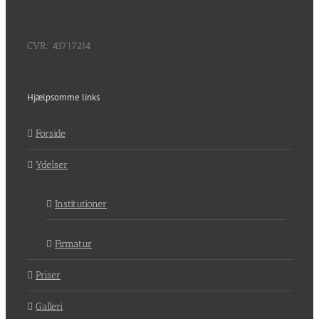
CVR: 43717214
Hjælpsomme links
Forside
Ydelser
Institutioner
Firmatur
Priser
Galleri