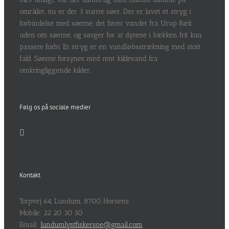
området, nu er der 3 større søer. Der er lavet et stryg i
forbindelse med søerne, det fører vandet fra Urup Bæk
uden om søerne, og sørger for at dyrene i bækken frit kan
passere forbi. Et stryg er en vandløbsstrækning med stort
fald. Søerne forsynes med rent kildevand fra
omkringliggende kilder.
Følg os på sociale medier
Kontakt
Torpvej 64, Lundum, 8700 Horsens
Mobile: 22 20 30 50
Email:
lundumlystfiskersoe@gmail.com