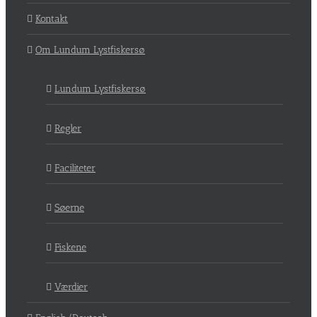
Kontakt
Om Lundum Lystfiskersø
Lundum Lystfiskersø
Regler
Faciliteter
Søerne
Fiskene
Værdier