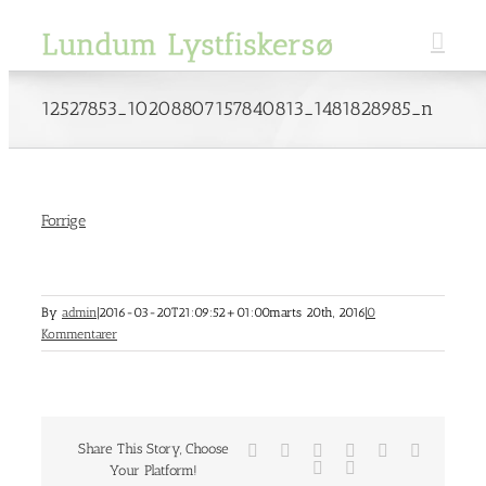
Skip
to
content
12527853_10208807157840813_1481828985_n
Forrige
By
admin
|
2016-03-20T21:09:52+01:00
marts 20th, 2016
|
0
Kommentarer
Share This Story, Choose
Facebook
Twitter
Reddit
LinkedIn
Tumblr
Pinterest
Vk
E-
Your Platform!
mail