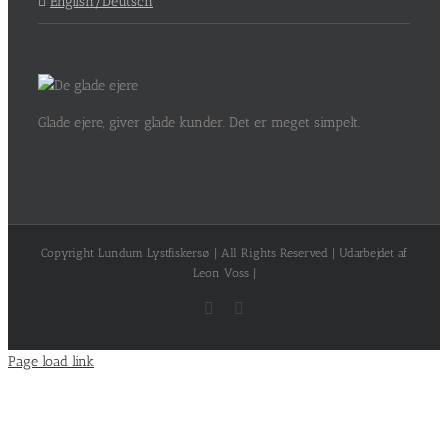
English/Deutsch
Glade ejere, giver glade kunder. Det er meget simpelt.
Copyright Lundum Lystfiskersø | All Rights Reserved | Udarbejdet af
Leon Voss |
Facebook
Instagram
Page load link