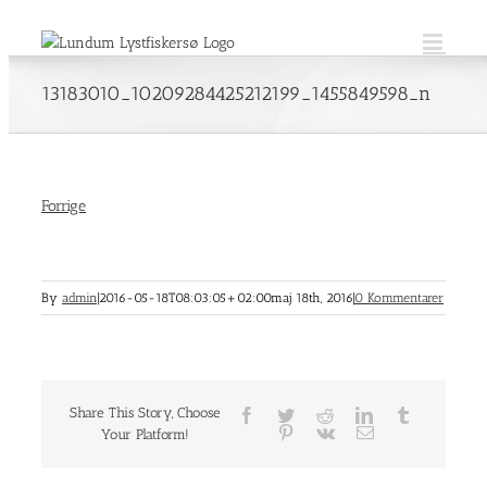
Skip
to
content
13183010_10209284425212199_1455849598_n
Forrige
By
admin
|
2016-05-18T08:03:05+02:00
maj 18th, 2016
|
0 Kommentarer
Share This Story, Choose
Facebook
Twitter
Reddit
LinkedIn
Tumblr
Pinterest
Vk
E-
Your Platform!
mail