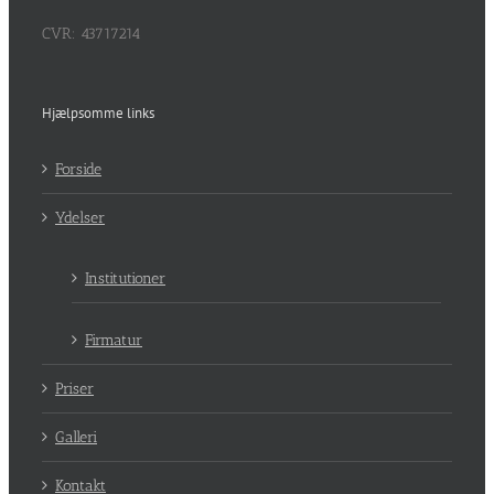
CVR: 43717214
Hjælpsomme links
Forside
Ydelser
Institutioner
Firmatur
Priser
Galleri
Kontakt