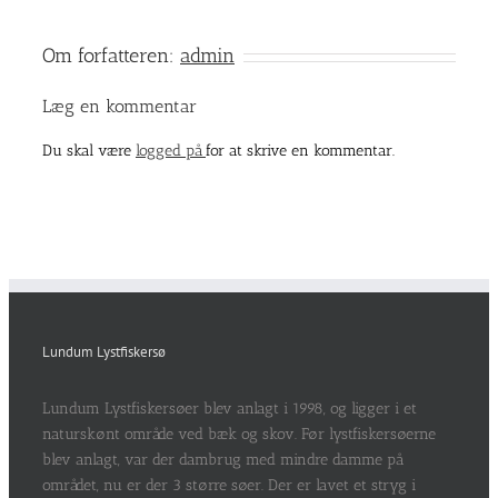
Om forfatteren:
admin
Læg en kommentar
Du skal være
logged på
for at skrive en kommentar.
Lundum Lystfiskersø
Lundum Lystfiskersøer blev anlagt i 1998, og ligger i et
naturskønt område ved bæk og skov. Før lystfiskersøerne
blev anlagt, var der dambrug med mindre damme på
området, nu er der 3 større søer. Der er lavet et stryg i