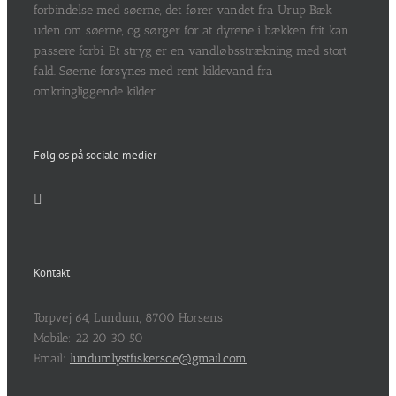
forbindelse med søerne, det fører vandet fra Urup Bæk
uden om søerne, og sørger for at dyrene i bækken frit kan
passere forbi. Et stryg er en vandløbsstrækning med stort
fald. Søerne forsynes med rent kildevand fra
omkringliggende kilder.
Følg os på sociale medier
Kontakt
Torpvej 64, Lundum, 8700 Horsens
Mobile: 22 20 30 50
Email:
lundumlystfiskersoe@gmail.com