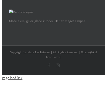
Glade ejere, giver glade kunder. Det er meget simpelt.
Copyright Lundum Lystfiskersø | All Rights Reserved | Udarbejdet af
Leon Voss |
Facebook
Instagram
Page load link