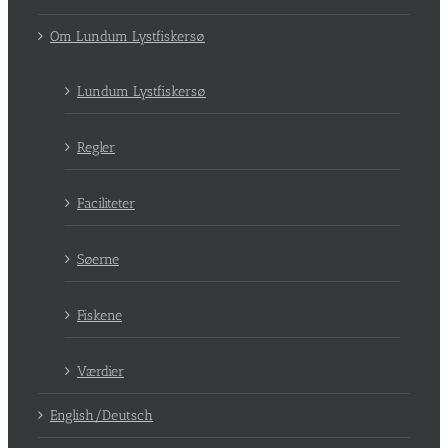
Om Lundum Lystfiskersø
Lundum Lystfiskersø
Regler
Faciliteter
Søerne
Fiskene
Værdier
English/Deutsch