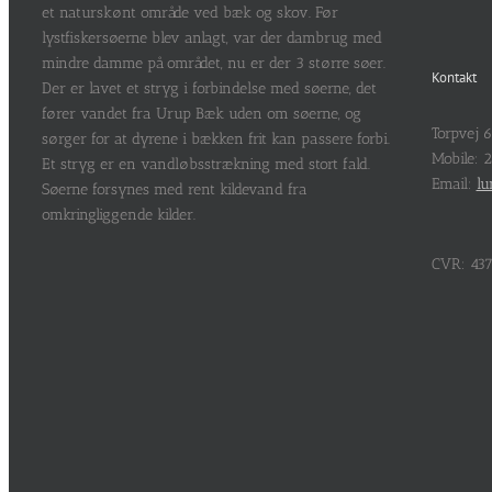
et naturskønt område ved bæk og skov. Før
lystfiskersøerne blev anlagt, var der dambrug med
mindre damme på området, nu er der 3 større søer.
Kontakt
Der er lavet et stryg i forbindelse med søerne, det
fører vandet fra Urup Bæk uden om søerne, og
Torpvej 
sørger for at dyrene i bækken frit kan passere forbi.
Mobile: 
Et stryg er en vandløbsstrækning med stort fald.
Email:
lu
Søerne forsynes med rent kildevand fra
omkringliggende kilder.
CVR: 437