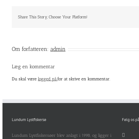
Share This Story, Choose Your Platform!
Om forfatteren:
admin
Læg en kommentar
Du skal være
logged på
for at skrive en kommentar.
Lundum Lystfiskersø
Følg os p
Lundum Lystfiskersøer blev anlagt i 1998, og ligger i