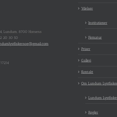
Ydelser
Institutioner
64, Lundum, 8700 Horsens
Firmatur
22 20 30 50
ndumlystfiskersoe@gmail.com
Priser
Galleri
17214
Kontakt
Om Lundum Lystfiske
Lundum Lystfiske
Regler