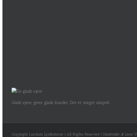
Glade ejere, giver glade kunder. Det er meget simpelt.
Copyright Lundum Lystfiskersø | All Rights Reserved | Udarbejdet af Leon V