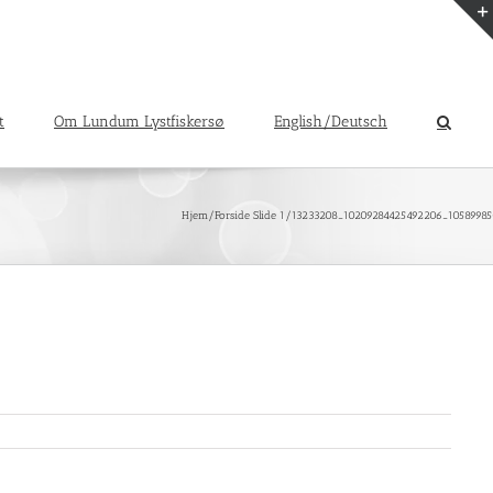
t
Om Lundum Lystfiskersø
English/Deutsch
Hjem
/
Forside Slide 1
/
13233208_10209284425492206_1058998