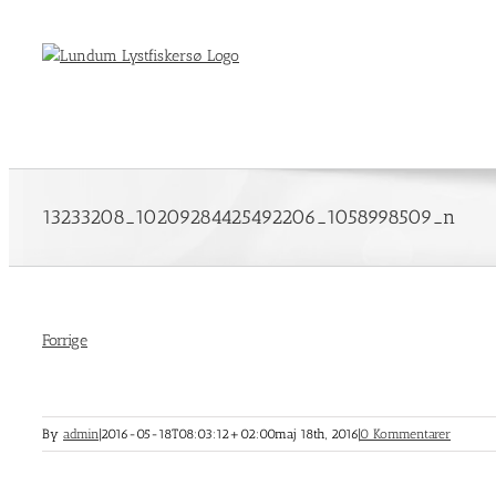
Skip
to
content
13233208_10209284425492206_1058998509_n
Forrige
By
admin
|
2016-05-18T08:03:12+02:00
maj 18th, 2016
|
0 Kommentarer